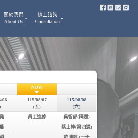
關於我們
線上諮詢
About Us
Consultation
NOW
8/06
115/08/07
115/08/08
)
(五)
(六)
堯
員工進修
吳智郁(隔週)
蔓
蔡士棹(第四週)
淵
許勝評 (一天