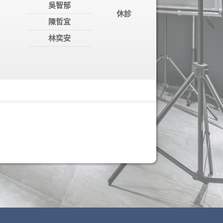
吳智郁
休診
陳哲宜
林奕安