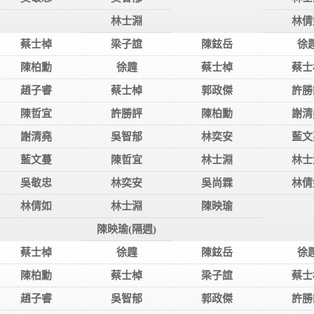
林士淵
林倩
蔡士棹
梁子誼
陳鉉岳
徐
陳柏勳
徐韙
蔡士棹
蔡士
趙子睿
蔡士棹
郭政傑
許勝
陳哲宜
許勝評
陳柏勳
謝清
謝清堯
吳智郁
林奕安
藍文
藍文蔓
陳哲宜
林士淵
林士
吳敬忠
林奕安
吳尚霖
林倩
林倩如
林士淵
陳映瑜
陳映瑜(隔週)
蔡士棹
徐韙
陳鉉岳
徐
陳柏勳
蔡士棹
梁子誼
蔡士
趙子睿
吳智郁
郭政傑
許勝