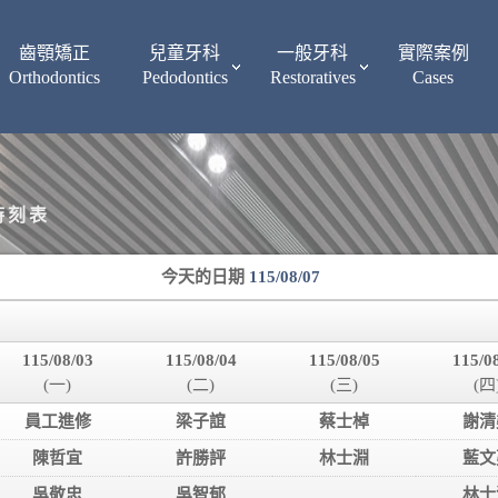
齒顎矯正
兒童牙科
一般牙科
實際案例
Orthodontics
Pedodontics
Restoratives
Cases
時刻表
今天的日期
115/08/07
115/08/03
115/08/04
115/08/05
115/0
(一)
(二)
(三)
(四
員工進修
梁子誼
蔡士棹
謝清
陳哲宜
許勝評
林士淵
藍文
吳敬忠
吳智郁
林士