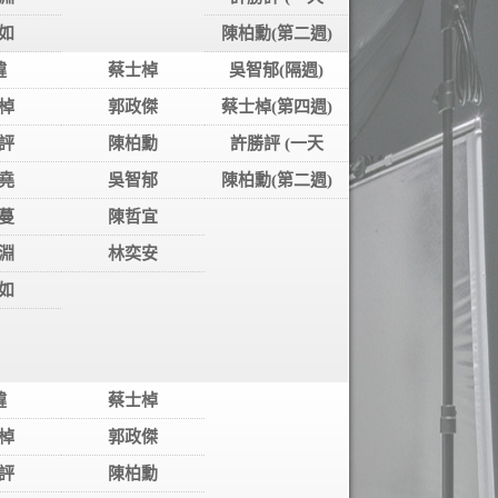
如
陳柏勳(第二週)
韙
蔡士棹
吳智郁(隔週)
棹
郭政傑
蔡士棹(第四週)
評
陳柏勳
許勝評 (一天
堯
吳智郁
陳柏勳(第二週)
蔓
陳哲宜
淵
林奕安
如
韙
蔡士棹
棹
郭政傑
評
陳柏勳