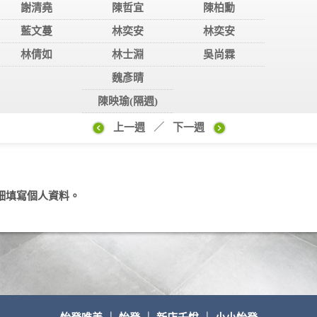
謝清堯
陳哲宜
陳柏勳
藍文蔓
林奕安
林奕安
林倩如
林士淵
吳尚霖
魏彥晴
陳映瑜(隔週)
上一週
／
下一週
細填寫個人資料。