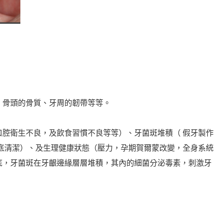
、骨頭的骨質、牙周的韌帶等等。
腔衛生不良，及飲食習慣不良等等）、牙菌斑堆積（ 假牙製作
底清潔）、及生理健康狀態（壓力，孕期賀爾蒙改變，全身系統
底，牙菌斑在牙齦邊緣層層堆積，其內的細菌分泌毒素，刺激牙