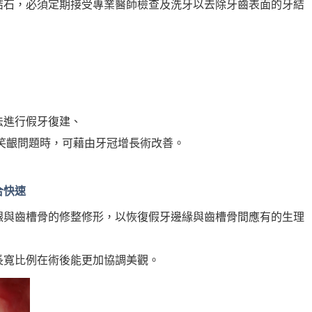
結石，必須定期接受專業醫師檢查及洗牙以去除牙齒表面的牙結
法進行假牙復建、
笑齦問題時，可藉由牙冠增長術改善。
合快速
齦與齒槽骨的修整修形，以恢復假牙邊緣與齒槽骨間應有的生理
長寬比例在術後能更加協調美觀。