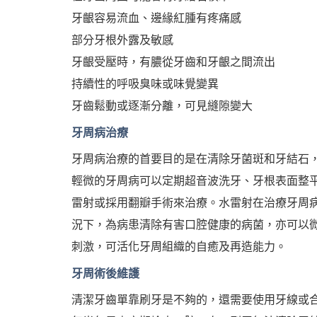
牙齦容易流血、邊緣紅腫有疼痛感
部分牙根外露及敏感
牙齦受壓時，有膿從牙齒和牙齦之間流出
持續性的呼吸臭味或味覺變異
牙齒鬆動或逐漸分離，可見縫隙變大
牙周病治療
牙周病治療的首要目的是在清除牙菌斑和牙結石
輕微的牙周病可以定期超音波洗牙、牙根表面整
雷射或採用翻瓣手術來治療。水雷射在治療牙周
況下，為病患清除有害口腔健康的病菌，亦可以
刺激，可活化牙周組織的自癒及再造能力。
牙周術後維護
清潔牙齒單靠刷牙是不夠的，還需要使用牙線或