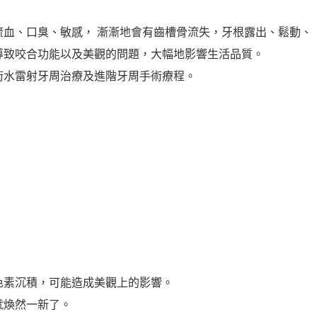
血、口臭、敏感， 漸漸地會有齒槽骨流失，牙根露出、鬆動、
導致咬合功能以及美觀的問題，大幅地影響生活品質。
術水雷射牙周治療及進階牙周手術療程。
色素沉積，可能造成美觀上的影響。
就煥然一新了。