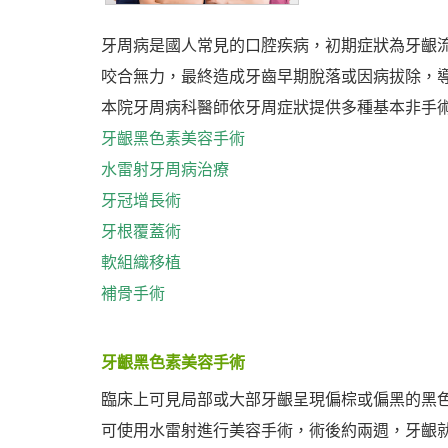
牙周病是國人常見的口腔疾病，初期症狀為牙齦流
咬合無力，最終造成牙齒早期脫落或因病拔除，
本院牙周病科醫師依牙周症狀提供多種基本非手
牙齦黑色素美容手術
水雷射牙周病治療
牙冠增長術
牙根覆蓋術
軟組織移植
補骨手術
牙齦黑色素美容手術
臨床上可見局部或大部牙齦呈現偏棕或偏黑的黑
可使用水雷射進行美容手術，術後約兩週，牙齦