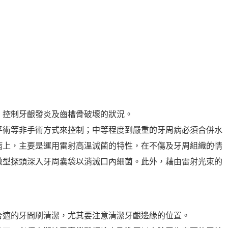
，控制牙齦發炎及齒槽骨破壞的狀況。
平術等非手術方式來控制；中等程度到嚴重的牙周病必須合併水
病上，主要是運用雷射高溫滅菌的特性，在不傷及牙周組織的情
微型探頭深入牙周囊袋以消滅口內細菌。此外，藉由雷射光束的
合適的牙間刷清潔，尤其要注意清潔牙齦邊緣的位置。