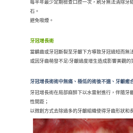
每半年最少定期檢查口腔一次，刷牙無法清除牙
石。
避免吸煙。
牙冠增長術
當齲齒或牙冠斷裂至牙齦下方導致牙冠過短而無
或因牙齒萌發不足/牙齦過度增生造成影響美觀的
牙冠增長術術中無痛、極低的術後不適、牙齦癒
牙冠增長術在局部麻醉下以水雷射進行，伴隨牙
性間距；
以微創方式去除過多的牙齦組織使得牙齒形狀和