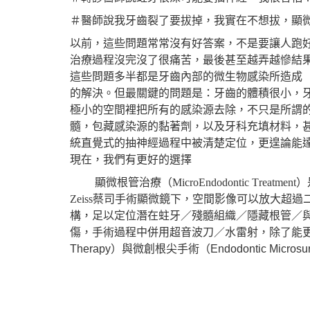
＃醫師說我牙齒裂了要拔掉，我實在不想拔，顯
以前，這些問題常常沒有好答案，不是要讓人跑
治療過程沒完沒了很痛苦，最後甚至越弄越慘結
這些問題多半都是牙齒內部的微生物感染所造成
的解決。但最關鍵的問題是：牙齒的體積很小，
極小的空間裡把所有的感染源去除，不只是所謂
髓，包藏感染源的黏著劑，以及牙科充填材料，
統直覺式的抽神經過程中被清楚定位，更遑論能
現在，我們有更好的選擇
顯微根管治療（
MicroEndodontic Treatment
）
Zeiss蔡司
手術
顯微鏡下，空間影像可以放大超過
構，足以定位
潛在蛀牙／殘髓組織／隱藏根管／
傷，手術過程中併用超音波刀／水雷射，除了能
Therapy
）與微創根尖手術（
Endodontic Microsu