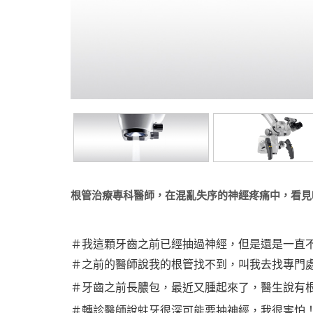
根管治療專科醫師，在混亂失序的神經疼痛中，看見
＃我這顆牙齒之前已經抽過神經，但是還是一直
＃之前的醫師說我的根管找不到，叫我去找專門
＃牙齒之前長膿包，最近又腫起來了，醫生說有
＃轉診醫師說蛀牙很深可能要抽神經，我很害怕