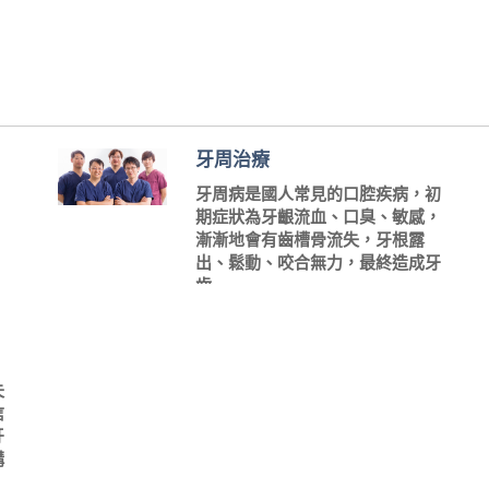
牙周治療
牙周病是國人常見的口腔疾病，初
期症狀為牙齦流血、口臭、敏感，
漸漸地會有齒槽骨流失，牙根露
出、鬆動、咬合無力，最終造成牙
齒 ...
失
信
牙
構