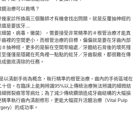
微鏡治療可以救嗎？
好幾家診所換兩三個醫師才有機會找出問題，就是反覆抽神經的
果還是要拔牙
....
（細菌，病毒，黴菌），需要接受非常精準的＃根管治療才能真
牙齒裡的空間更小，而根管治療的目標，偏偏就是要在牙齒內部
的＃抽神經，更多的是躲在空間窄縮處／牙髓結石背後的壞死殘
甚至僅僅是隱藏在死角裡一點點的蛀牙／牙齒裂痕，都很難在傳
達成徹底清除的任務。
是以清創手術為概念，執行精準的根管治療，齒內的手術區域在
二十倍，在臨床上能夠辨識
95%
以上傳統治療無法辨識的細微結
與細微裂痕等等病灶
；為了減少傳統鑽頭造成牙齒結構的大幅損
更精準執行齒內清創修形，更能大幅提升活髓治療（
Vital Pulp
rgery
）的成功率。